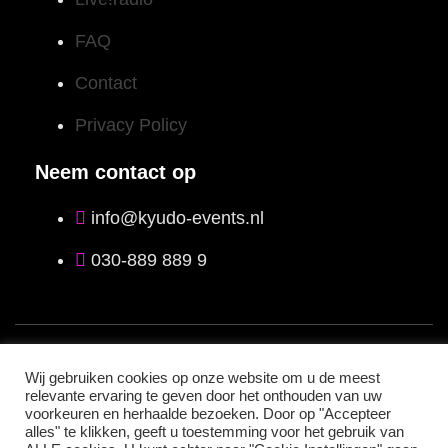
FAQ
Contact
Privacy Policy
Neem contact op
info@kyudo-events.nl
030-889 889 9
ALLE RECHTEN VOORBEHOUDEN – KYUDO-EVENTS
Wij gebruiken cookies op onze website om u de meest
@2026
relevante ervaring te geven door het onthouden van uw
voorkeuren en herhaalde bezoeken. Door op "Accepteer
Facebook
alles" te klikken, geeft u toestemming voor het gebruik van
Instagram